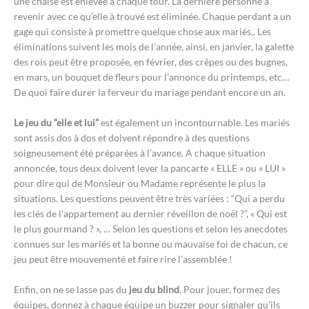
une chaise est enlevée à chaque tour. La dernière personne à
revenir avec ce qu’elle à trouvé est éliminée. Chaque perdant a un
gage qui consiste à promettre quelque chose aux mariés,. Les
éliminations suivent les mois de l’année, ainsi, en janvier, la galette
des rois peut être proposée, en février, des crêpes ou des bugnes,
en mars, un bouquet de fleurs pour l’annonce du printemps, etc…
De quoi faire durer la ferveur du mariage pendant encore un an.
Le jeu du “elle et lui”
est également un incontournable. Les mariés
sont assis dos à dos et doivent répondre à des questions
soigneusement été préparées à l’avance. A chaque situation
annoncée, tous deux doivent lever la pancarte « ELLE » ou « LUI »
pour dire qui de Monsieur ou Madame représente le plus la
situations. Les questions peuvent être très variées : “Qui a perdu
les clés de l’appartement au dernier réveillon de noël ?”, « Qui est
le plus gourmand ? », … Selon les questions et selon les anecdotes
connues sur les mariés et la bonne ou mauvaise foi de chacun, ce
jeu peut être mouvementé et faire rire l’assemblée !
Enfin, on ne se lasse pas du
jeu du blind
. Pour jouer, formez des
équipes, donnez à chaque équipe un buzzer pour signaler qu’ils