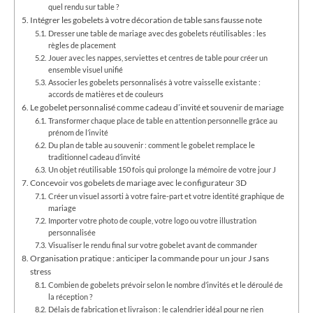
quel rendu sur table ?
Intégrer les gobelets à votre décoration de table sans fausse note
Dresser une table de mariage avec des gobelets réutilisables : les
règles de placement
Jouer avec les nappes, serviettes et centres de table pour créer un
ensemble visuel unifié
Associer les gobelets personnalisés à votre vaisselle existante :
accords de matières et de couleurs
Le gobelet personnalisé comme cadeau d’invité et souvenir de mariage
Transformer chaque place de table en attention personnelle grâce au
prénom de l’invité
Du plan de table au souvenir : comment le gobelet remplace le
traditionnel cadeau d’invité
Un objet réutilisable 150 fois qui prolonge la mémoire de votre jour J
Concevoir vos gobelets de mariage avec le configurateur 3D
Créer un visuel assorti à votre faire-part et votre identité graphique de
mariage
Importer votre photo de couple, votre logo ou votre illustration
personnalisée
Visualiser le rendu final sur votre gobelet avant de commander
Organisation pratique : anticiper la commande pour un jour J sans
stress
Combien de gobelets prévoir selon le nombre d’invités et le déroulé de
la réception ?
Délais de fabrication et livraison : le calendrier idéal pour ne rien