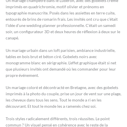
Un mariage champêtre dans le Luberon, avec des gobelets crème
imprimés en quadrichromie, motif olivier et prénoms en
typographie manuscrite. Posés dans les assiettes en terre cuite,
entourés de brins de romarin frais. Les invités ont cru que c’était
l’idée d’une wedding planner professionnelle. C’était un samedi
soir, un configurateur 3D et deux heures de réflexion à deux sur le
canapé.
Un mariage urbain dans un loft parisien, ambiance industrielle,
tables en bois brut et béton ciré. Gobelets noirs avec
monogramme blanc en sérigraphie. L’effet graphique était si net
que plusieurs invités ont demandé où les commander pour leur
propre événement.
Un mariage coloré et décontracté en Bretagne, avec des gobelets
imprimés à la photo du couple, prise un jour de vent sur une plage,
les cheveux dans tous les sens. Tout le monde a ri en les
découvrant. Et tout le monde les a ramenés chez soi.
Trois styles radicalement différents, trois réussites. Le point
commun ? Un visuel pensé en cohérence avec le reste de la