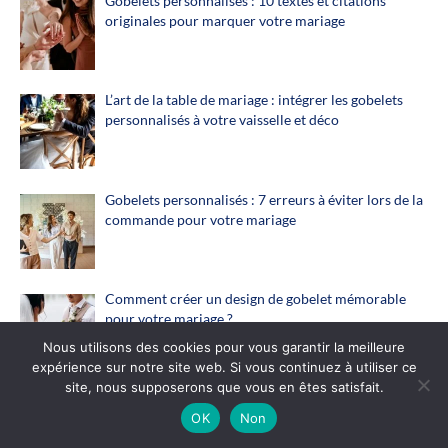
Gobelets personnalisés : 10 textes et citations
originales pour marquer votre mariage
L’art de la table de mariage : intégrer les gobelets
personnalisés à votre vaisselle et déco
Gobelets personnalisés : 7 erreurs à éviter lors de la
commande pour votre mariage
Comment créer un design de gobelet mémorable
pour votre mariage ?
Nous utilisons des cookies pour vous garantir la meilleure
expérience sur notre site web. Si vous continuez à utiliser ce
site, nous supposerons que vous en êtes satisfait.
Retour
Que faire de vos gobelets après le mariage ? 8 idées
OK
Non
de recyclage créatif
en