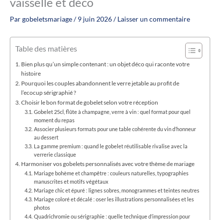
vaisselle et déco
Par
gobeletsmariage
/
9 juin 2026
/
Laisser un commentaire
Table des matières
Bien plus qu’un simple contenant : un objet déco qui raconte votre
histoire
Pourquoi les couples abandonnent le verre jetable au profit de
l’ecocup sérigraphié ?
Choisir le bon format de gobelet selon votre réception
Gobelet 25cl, flûte à champagne, verre à vin : quel format pour quel
moment du repas
Associer plusieurs formats pour une table cohérente du vin d’honneur
au dessert
La gamme premium : quand le gobelet réutilisable rivalise avec la
verrerie classique
Harmoniser vos gobelets personnalisés avec votre thème de mariage
Mariage bohème et champêtre : couleurs naturelles, typographies
manuscrites et motifs végétaux
Mariage chic et épuré : lignes sobres, monogrammes et teintes neutres
Mariage coloré et décalé : oser les illustrations personnalisées et les
photos
Quadrichromie ou sérigraphie : quelle technique d’impression pour