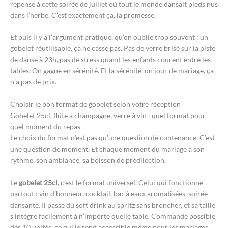
repense à cette soirée de juillet où tout le monde dansait pieds nus
dans l’herbe. C’est exactement ça, la promesse.
Et puis il y a l’argument pratique, qu’on oublie trop souvent : un
gobelet réutilisable, ça ne casse pas. Pas de verre brisé sur la piste
de danse à 23h, pas de stress quand les enfants courent entre les
tables. On gagne en sérénité. Et la sérénité, un jour de mariage, ça
n’a pas de prix.
Choisir le bon format de gobelet selon votre réception
Gobelet 25cl, flûte à champagne, verre à vin : quel format pour
quel moment du repas
Le choix du format n’est pas qu’une question de contenance. C’est
une question de moment. Et chaque moment du mariage a son
rythme, son ambiance, sa boisson de prédilection.
Le
gobelet 25cl
, c’est le format universel. Celui qui fonctionne
partout : vin d’honneur, cocktail, bar à eaux aromatisées, soirée
dansante. Il passe du soft drink au spritz sans broncher, et sa taille
s’intègre facilement à n’importe quelle table. Commande possible
dès 10 unités, ce qui le rend accessible même pour les mariages